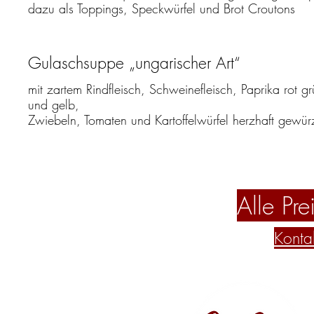
Gulaschsuppe „ungarischer Art“
mit zartem Rindfleisch, Schweinefleisch, Paprika rot g
und gelb,
Alle Pr
Kontak